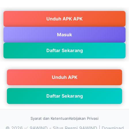
Unduh APK APK
Masuk
Daftar Sekarang
Unduh APK
Daftar Sekarang
Syarat dan Ketentuan
Kebijakan Privasi
© 2026 ✅ 9AWIND - Situs Resmi 9AWIND | Download